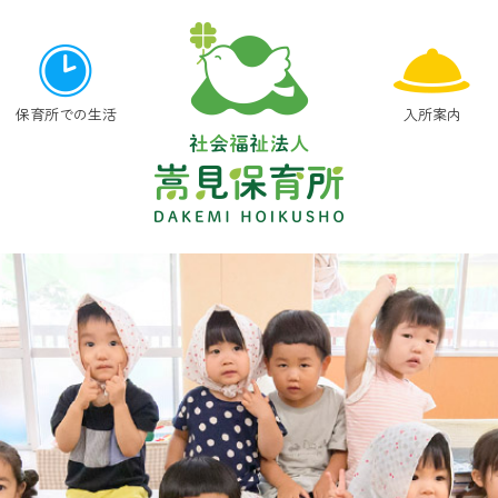
５
月
２
保育所での生活
入所案内
６
日
地
域
開
放
日
「ぽ
か
ぽ