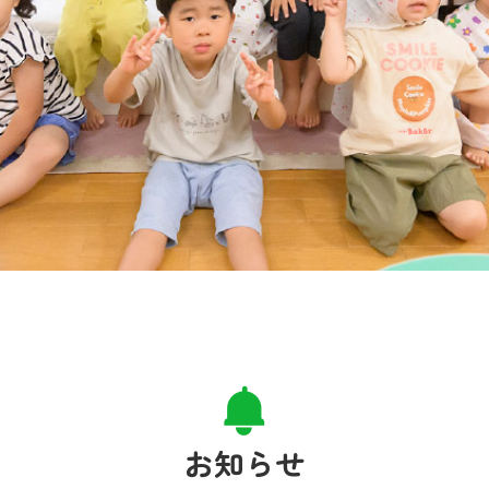
か」
|
だ
け
み
保
育
所
お知らせ